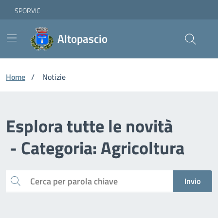
Vai ai contenuti
Vai al footer
Skip to Main Content
SPORVIC
Altopascio
Home
/
Notizie
Esplora tutte le novità
- Categoria: Agricoltura
Cerca
Invio