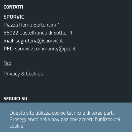
CONTATTI
SPORVIC
Piazza Remo Bertoncini 1
56022 Castelfranco di Sotto, PI
mail
:
segreteria@sporvic.it
PEC
:
sporvic2community@pec.it
Faq
Privacy & Cookies
SEGUICI SU
Facebook
Instagram
Twitter
Youtube
Questo sito utilizza cookie tecnici e di terze parti.
Proseguendo nella navigazione accetti l'utilizzo dei
cookie.