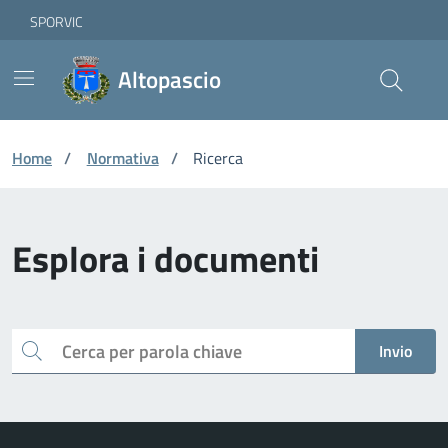
Vai ai contenuti
Vai al footer
Skip to Main Content
SPORVIC
Altopascio
Home
/
Normativa
/
Ricerca
Esplora i documenti
Cerca
Invio