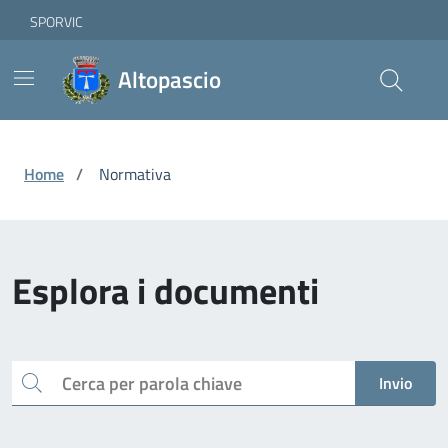
Vai ai contenuti
Vai al footer
Skip to Main Content
SPORVIC
Altopascio
Home
/
Normativa
Esplora i documenti
Cerca
Invio