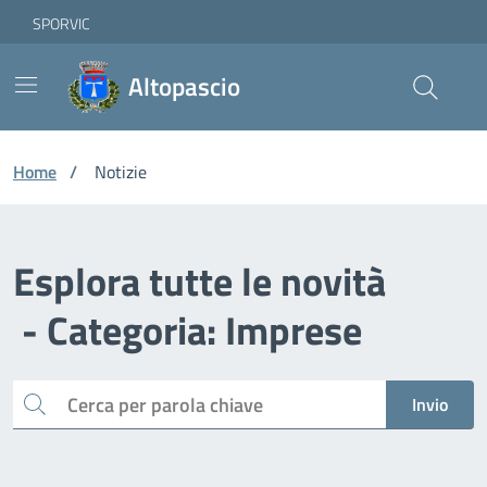
Vai ai contenuti
Vai al footer
Skip to Main Content
SPORVIC
Altopascio
Home
/
Notizie
Esplora tutte le novità
- Categoria: Imprese
Cerca
Invio