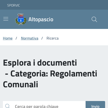
Vai ai contenuti
Vai al footer
Skip to Main Content
SPORVIC
Altopascio
Home
/
Normativa
/
Ricerca
Esplora i documenti
- Categoria: Regolamenti
Comunali
Cerca
Invio